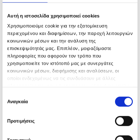
PONCHO TOWEL
PURSE
SHEETS
SOCKS
TOWELS
WALLET
Αυτή η ιστοσελίδα χρησιμοποιεί cookies
ΑΔΙΑΒΡΟΧΟ ΝΕΣΕΣΕΡ
ΒΑΦΤΙΣΤΙΚΑ
Χρησιμοποιούμε cookie για την εξατομίκευση
περιεχομένου και διαφημίσεων, την παροχή λειτουργιών
ΒΡΕΦΙΚΗ ΚΟΥΒΕΡΤΑ
ΓΑΖΑ
κοινωνικών μέσων και την ανάλυση της
ΔΙΑΚΟΣΜΗΤΙΚΗ ΜΑΞΙΛΑΡΟΘΗΚΗ
ΚΑΛΤΣΕΣ
επισκεψιμότητάς μας. Επιπλέον, μοιραζόμαστε
πληροφορίες που αφορούν τον τρόπο που
ΚΟΥΒΕΡΤΑ ΕΞΟΔΟΥ
ΚΟΥΒΕΡΤΑ ΚΟΥΚΟΥΛΑ
χρησιμοποιείτε τον ιστότοπό μας με συνεργάτες
ΚΟΥΒΕΡΤΑ ΦΛΙΣ
ΛΑΔΟΣΕΤ
κοινωνικών μέσων, διαφήμισης και αναλύσεων, οι
οποίοι ενδεχομένως να τις συνδυάσουν με άλλες
ΜΟΥΣΕΛΙΝΑ
ΜΠΟΥΡΝΟΥΖΙ
ΝΕΣΕΣΕΡ
πληροφορίες που τους έχετε παραχωρήσει ή τις οποίες
ΝΕΣΕΣΕΡ ΚΑΛΛΥΝΤΙΚΩΝ
έχουν συλλέξει σε σχέση με την από μέρους σας χρήση
Επιλογή
των υπηρεσιών τους.
ΠΑΙΔΙΚΕΣ ΠΑΠΛΩΜΑΤΟΘΗΚΕΣ
Αναγκαία
συγκατάθεσης
ΠΑΙΔΙΚΟ ΔΩΜΑΤΙΟ
ΠΑΙΔΙΚΟ ΠΟΝΤΣΟ
Προτιμήσεις
ΠΑΠΛΩΜΑΤΟΘΗΚΕΣ
ΠΕΤΣΕΤΕΣ
ΠΟΝΤΣΟ
ΠΟΡΤΟΦΟΛΙ