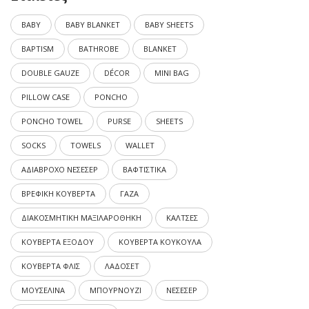
BABY
BABY BLANKET
BABY SHEETS
BAPTISM
BATHROBE
BLANKET
DOUBLE GAUZE
DÉCOR
MINI BAG
PILLOW CASE
PONCHO
PONCHO TOWEL
PURSE
SHEETS
SOCKS
TOWELS
WALLET
ΑΔΙΑΒΡΟΧΟ ΝΕΣΕΣΕΡ
ΒΑΦΤΙΣΤΙΚΑ
ΒΡΕΦΙΚΗ ΚΟΥΒΕΡΤΑ
ΓΑΖΑ
ΔΙΑΚΟΣΜΗΤΙΚΗ ΜΑΞΙΛΑΡΟΘΗΚΗ
ΚΑΛΤΣΕΣ
ΚΟΥΒΕΡΤΑ ΕΞΟΔΟΥ
ΚΟΥΒΕΡΤΑ ΚΟΥΚΟΥΛΑ
ΚΟΥΒΕΡΤΑ ΦΛΙΣ
ΛΑΔΟΣΕΤ
ΜΟΥΣΕΛΙΝΑ
ΜΠΟΥΡΝΟΥΖΙ
ΝΕΣΕΣΕΡ