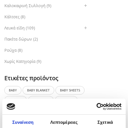
Καλοκαιρινή Συλλογή
(9)
Κάλτσες
(8)
Λευκά είδη
(109)
Πακέτα δώρων
(2)
Ρούχα
(8)
Χωρίς Κατηγορία
(9)
Ετικέτες προϊόντος
BABY
BABY BLANKET
BABY SHEETS
BAPTISM
BATHROBE
BLANKET
DOUBLE GAUZE
DÉCOR
MINI BAG
PILLOW CASE
PONCHO
Συναίνεση
Λεπτομέρειες
Σχετικά