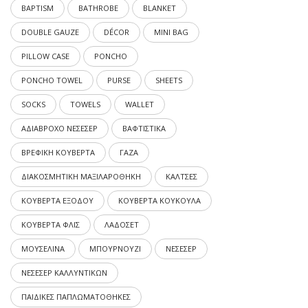
BAPTISM
BATHROBE
BLANKET
DOUBLE GAUZE
DÉCOR
MINI BAG
PILLOW CASE
PONCHO
PONCHO TOWEL
PURSE
SHEETS
SOCKS
TOWELS
WALLET
ΑΔΙΑΒΡΟΧΟ ΝΕΣΕΣΕΡ
ΒΑΦΤΙΣΤΙΚΑ
ΒΡΕΦΙΚΗ ΚΟΥΒΕΡΤΑ
ΓΑΖΑ
ΔΙΑΚΟΣΜΗΤΙΚΗ ΜΑΞΙΛΑΡΟΘΗΚΗ
ΚΑΛΤΣΕΣ
ΚΟΥΒΕΡΤΑ ΕΞΟΔΟΥ
ΚΟΥΒΕΡΤΑ ΚΟΥΚΟΥΛΑ
ΚΟΥΒΕΡΤΑ ΦΛΙΣ
ΛΑΔΟΣΕΤ
ΜΟΥΣΕΛΙΝΑ
ΜΠΟΥΡΝΟΥΖΙ
ΝΕΣΕΣΕΡ
ΝΕΣΕΣΕΡ ΚΑΛΛΥΝΤΙΚΩΝ
ΠΑΙΔΙΚΕΣ ΠΑΠΛΩΜΑΤΟΘΗΚΕΣ