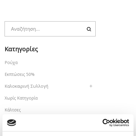
was:
τιμή
38,00€.
είναι:
20,00€.
Κατηγορίες
Ρούχα
Εκπτώσεις 50%
Καλοκαιρινή Συλλογή
Χωρίς Κατηγορία
Κάλτσες
Πακέτα δώρων
Λευκά είδη