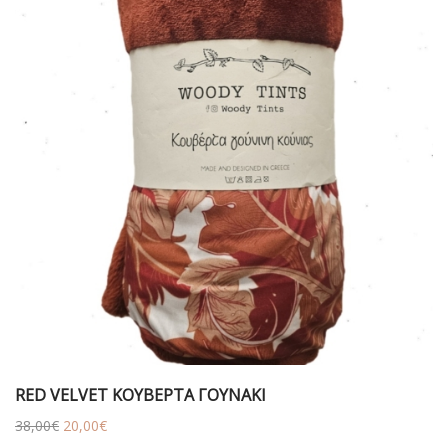
RED VELVET ΚΟΥΒΕΡΤΑ ΓΟΥΝΑΚΙ
Original
Η
38,00
€
20,00
€
price
τρέχουσα