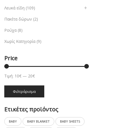
Λευκά είδη
(109)
Πακέτα δώρων
(2)
Ρούχα
(8)
Χωρίς Κατηγορία
(9)
Price
Τιμή:
10€
—
20€
Ελάχιστη
Μέγιστη
Φιλτράρισμα
τιμή
τιμή
Ετικέτες προϊόντος
BABY
BABY BLANKET
BABY SHEETS