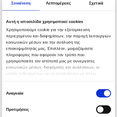
Συναίνεση
Λεπτομέρειες
Σχετικά
Τιμή
Αυτή η ιστοσελίδα χρησιμοποιεί cookies
Τιμή:
10€
—
20€
Χρησιμοποιούμε cookie για την εξατομίκευση
περιεχομένου και διαφημίσεων, την παροχή λειτουργιών
Ελάχιστη
Μέγιστη
κοινωνικών μέσων και την ανάλυση της
Φιλτράρισμα
τιμή
τιμή
επισκεψιμότητάς μας. Επιπλέον, μοιραζόμαστε
πληροφορίες που αφορούν τον τρόπο που
Μέγεθος
χρησιμοποιείτε τον ιστότοπό μας με συνεργάτες
κοινωνικών μέσων, διαφήμισης και αναλύσεων, οι
100x140
(1)
οποίοι ενδεχομένως να τις συνδυάσουν με άλλες
πληροφορίες που τους έχετε παραχωρήσει ή τις οποίες
80x100
(1)
έχουν συλλέξει σε σχέση με την από μέρους σας χρήση
Επιλογή
των υπηρεσιών τους.
Αναγκαία
συγκατάθεσης
Ετικέτες
BABY
BABY BLANKET
BABY SHEETS
Προτιμήσεις