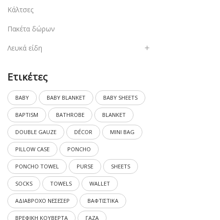
Κάλτσες
Πακέτα δώρων
Λευκά είδη
Ετικέτες
BABY
BABY BLANKET
BABY SHEETS
BAPTISM
BATHROBE
BLANKET
DOUBLE GAUZE
DÉCOR
MINI BAG
PILLOW CASE
PONCHO
PONCHO TOWEL
PURSE
SHEETS
SOCKS
TOWELS
WALLET
ΑΔΙΑΒΡΟΧΟ ΝΕΣΕΣΕΡ
ΒΑΦΤΙΣΤΙΚΑ
ΒΡΕΦΙΚΗ ΚΟΥΒΕΡΤΑ
ΓΑΖΑ