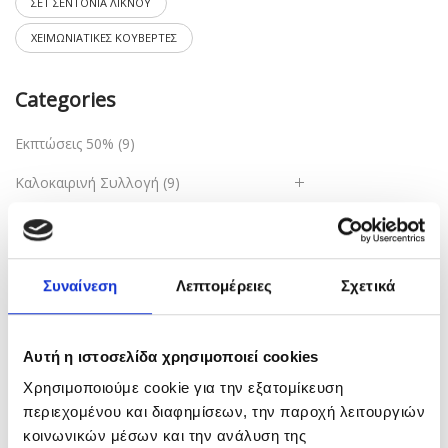
ΣΕΤ ΣΕΝΤΟΝΙΑ ΛΙΚΝΟΥ
ΧΕΙΜΩΝΙΑΤΙΚΕΣ ΚΟΥΒΕΡΤΕΣ
Categories
Εκπτώσεις 50%
(9)
Καλοκαιρινή Συλλογή
(9)
Κάλτσες
(8)
Λευκά είδη
(109)
Συναίνεση
Λεπτομέρειες
Σχετικά
Πακέτα δώρων
(2)
Ρούχα
(8)
Αυτή η ιστοσελίδα χρησιμοποιεί cookies
Χωρίς Κατηγορία
(9)
Χρησιμοποιούμε cookie για την εξατομίκευση
περιεχομένου και διαφημίσεων, την παροχή λειτουργιών
Ετικέτες προϊόντος
κοινωνικών μέσων και την ανάλυση της