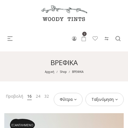
0
ΒΡΕΦΙΚΑ
Αρχική
Shop
ΒΡΕΦΙΚΑ
/
/
Προβολή
16
24
32
Φίλτρα
Ταξινόμηση
ΕΞΑΝΤΛΗΜΈΝΟ
47.4%