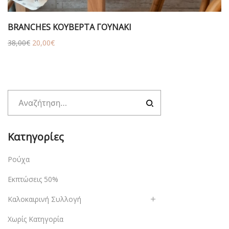
BRANCHES ΚΟΥΒΕΡΤΑ ΓΟΥΝΑΚΙ
Original
Η
38,00
€
20,00
€
price
τρέχουσα
was:
τιμή
38,00€.
είναι:
20,00€.
Κατηγορίες
Ρούχα
Εκπτώσεις 50%
Καλοκαιρινή Συλλογή
Χωρίς Κατηγορία