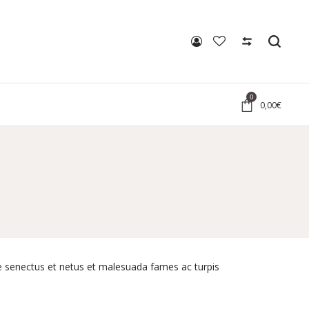
0
0,00
€
que senectus et netus et malesuada fames ac turpis