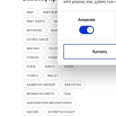
από μέρους σας χρήση των 
BABY
BABY BLANKET
Επιλογή
Αναγκαία
συγκατάθεσης
BABY SHEETS
BAPTISM
BATHROBE
BLANKET
DOUBLE GAUZE
DÉCOR
MINI BAG
PILLOW CASE
Άρνηση
PONCHO
PONCHO TOWEL
PURSE
SHEETS
SOCKS
TOWELS
WALLET
ΑΔΙΑΒΡΟΧΟ ΝΕΣΕΣΕΡ
ΒΑΦΤΙΣΤΙΚΑ
ΒΡΕΦΙΚΗ ΚΟΥΒΕΡΤΑ
ΓΑΖΑ
ΔΙΑΚΟΣΜΗΤΙΚΗ ΜΑΞΙΛΑΡΟΘΗΚΗ
ΚΑΛΤΣΕΣ
ΚΟΥΒΕΡΤΑ ΕΞΟΔΟΥ