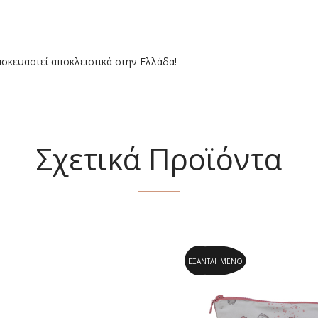
ασκευαστεί αποκλειστικά στην Ελλάδα!
Σχετικά Προϊόντα
ΕΞΑΝΤΛΗΜΈΝΟ
60.9%