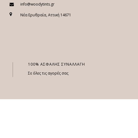
info@woodytints.gr
Νέα Ερυθραία, Αττική 14671
100% ΑΣΦΑΛΗΣ ΣΥΝΑΛΛΑΓΗ
Σε όλες τις αγορές σας