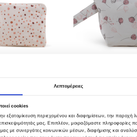
Ο ΝΕΣΕΣΕΡ
FLOWERS ΝΕΣΕΣΕΡ ME ΒΑ
Λεπτομέρειες
al
Η
Original
Η
25,60
€
10,00
€
τρέχουσα
price
τρέχουσα
οιεί cookies
τιμή
was:
τιμή
.
ίναι:
25,60€.
είναι:
την εξατομίκευση περιεχομένου και διαφημίσεων, την παροχή 
5,00€.
10,00€.
 επισκεψιμότητάς μας. Επιπλέον, μοιραζόμαστε πληροφορίες π
ό μας με συνεργάτες κοινωνικών μέσων, διαφήμισης και αναλύσ