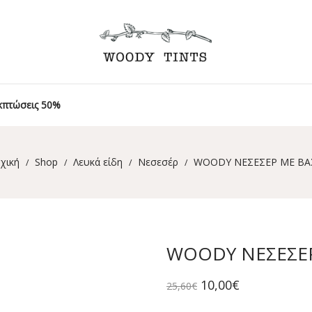
κπτώσεις 50%
χική
Shop
Λευκά είδη
Νεσεσέρ
WOODY ΝΕΣΕΣΕΡ ΜΕ ΒΑ
/
/
/
/
WOODY ΝΕΣΕΣΕ
Original
Η
10,00
€
25,60
€
price
τρέχουσα
was:
τιμή