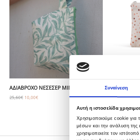
ΑΔΙΑΒΡΟΧΟ ΝΕΣΕΣΕΡ MINTY SPRING
DOTS ΜΙΚΡ
Συναίνεση
Original
Η
Origin
25,60
€
10,00
€
16,00
€
5,00
€
price
τρέχουσα
price
Αυτή η ιστοσελίδα χρησιμοπ
was:
τιμή
was:
25,60€.
είναι:
16,00€
ε
Χρησιμοποιούμε cookie για 
10,00€.
μέσων και την ανάλυση της
χρησιμοποιείτε τον ιστότοπ