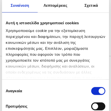
Συναίνεση
Λεπτομέρειες
Σχετικά
Αυτή η ιστοσελίδα χρησιμοποιεί cookies
SEA SHELLS ΣΕΤ ΛΑΔΟΠΑΝΑ
Χρησιμοποιούμε cookie για την εξατομίκευση
Original
Η
60,00
€
40,00
€
περιεχομένου και διαφημίσεων, την παροχή λειτουργιών
price
τρέχουσα
κοινωνικών μέσων και την ανάλυση της
was:
τιμή
επισκεψιμότητάς μας. Επιπλέον, μοιραζόμαστε
60,00€.
είναι:
πληροφορίες που αφορούν τον τρόπο που
40,00€.
χρησιμοποιείτε τον ιστότοπό μας με συνεργάτες
κοινωνικών μέσων, διαφήμισης και αναλύσεων, οι
οποίοι ενδεχομένως να τις συνδυάσουν με άλλες
πληροφορίες που τους έχετε παραχωρήσει ή τις οποίες
έχουν συλλέξει σε σχέση με την από μέρους σας χρήση
Επιλογή
των υπηρεσιών τους.
Αναγκαία
συγκατάθεσης
Προτιμήσεις