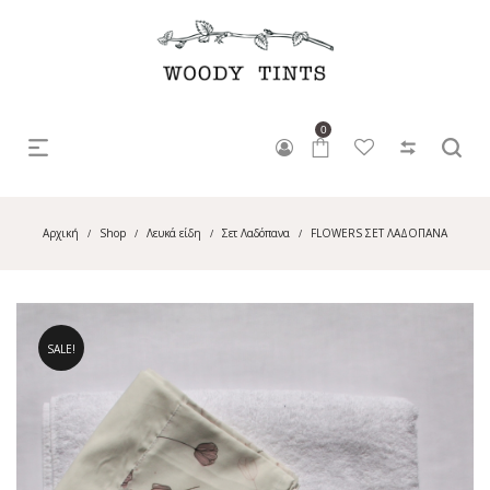
0
Αρχική
Shop
Λευκά είδη
Σετ Λαδόπανα
FLOWERS ΣΕΤ ΛΑΔΟΠΑΝΑ
/
/
/
/
SALE!