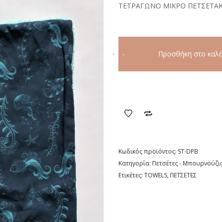
ΤΕΤΡΑΓΩΝΟ ΜΙΚΡΟ ΠΕΤΣΕΤΑΚΙ 
DEEP
BLUE
Προσθήκη στο καλά
+
-
ΠΕΤΣΕΤΑΚΙ
ποσότητα
Κωδικός προϊόντος:
ST-DPB
Κατηγορία:
Πετσέτες - Μπουρνούζι
Ετικέτες:
TOWELS
,
ΠΕΤΣΕΤΕΣ