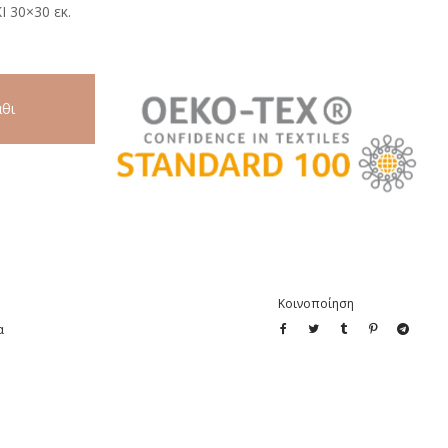
30×30 εκ.
θι
Κοινοποίηση
α