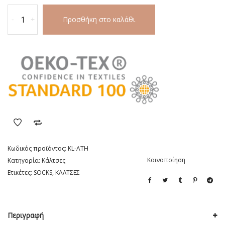
ΜΑΥΡΕΣ
Προσθήκη στο καλάθι
-
+
ΑΘΛΗΤΙΚΕΣ
ΕΝΗΛΙΚΩΝ
ποσότητα
Κωδικός προϊόντος:
KL-ATH
Κοινοποίηση
Κατηγορία:
Κάλτσες
Ετικέτες:
SOCKS
,
ΚΑΛΤΣΕΣ
Περιγραφή