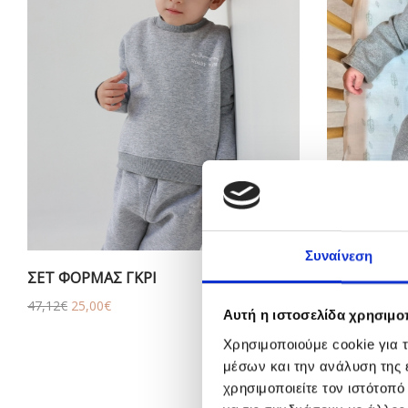
Συναίνεση
ΣΕΤ ΦΟΡΜΑΣ ΓΚΡΙ
ΦΟΡΜΑΚΙ Μ
Original
Η
Origin
47,12
€
25,00
€
25,00
€
18,00
Αυτή η ιστοσελίδα χρησιμοπ
price
τρέχουσα
price
was:
τιμή
was:
Χρησιμοποιούμε cookie για 
47,12€.
είναι:
25,00€
μέσων και την ανάλυση της
25,00€.
χρησιμοποιείτε τον ιστότοπ