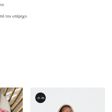
 το
από τον υπέρηχο.
45.4%