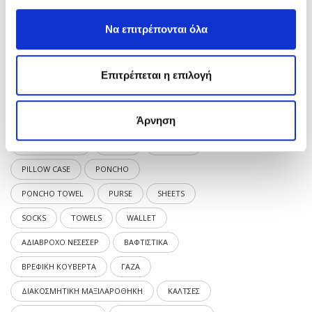
Ελάχιστη
Μέγιστη
Φιλτράρισμα
Να επιτρέπονται όλα
τιμή
τιμή
Ετικέτες προϊόντος
Επιτρέπεται η επιλογή
BABY
BABY BLANKET
BABY SHEETS
Άρνηση
BAPTISM
BATHROBE
BLANKET
DOUBLE GAUZE
DÉCOR
MINI BAG
PILLOW CASE
PONCHO
PONCHO TOWEL
PURSE
SHEETS
SOCKS
TOWELS
WALLET
ΑΔΙΑΒΡΟΧΟ ΝΕΣΕΣΕΡ
ΒΑΦΤΙΣΤΙΚΑ
ΒΡΕΦΙΚΗ ΚΟΥΒΕΡΤΑ
ΓΑΖΑ
ΔΙΑΚΟΣΜΗΤΙΚΗ ΜΑΞΙΛΑΡΟΘΗΚΗ
ΚΑΛΤΣΕΣ