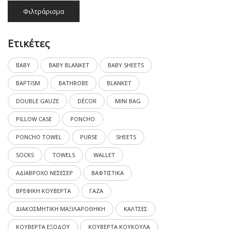
Ελάχιστη
Μέγιστη
Φιλτράρισμα
τιμή
τιμή
Ετικέτες
BABY
BABY BLANKET
BABY SHEETS
BAPTISM
BATHROBE
BLANKET
DOUBLE GAUZE
DÉCOR
MINI BAG
PILLOW CASE
PONCHO
PONCHO TOWEL
PURSE
SHEETS
SOCKS
TOWELS
WALLET
ΑΔΙΑΒΡΟΧΟ ΝΕΣΕΣΕΡ
ΒΑΦΤΙΣΤΙΚΑ
ΒΡΕΦΙΚΗ ΚΟΥΒΕΡΤΑ
ΓΑΖΑ
ΔΙΑΚΟΣΜΗΤΙΚΗ ΜΑΞΙΛΑΡΟΘΗΚΗ
ΚΑΛΤΣΕΣ
ΚΟΥΒΕΡΤΑ ΕΞΟΔΟΥ
ΚΟΥΒΕΡΤΑ ΚΟΥΚΟΥΛΑ