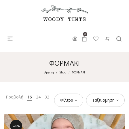
0
ΦΟΡΜΑΚΙ
Αρχική
Shop
ΦΟΡΜΑΚΙ
/
/
Προβολή
16
24
32
Φίλτρα
Ταξινόμηση
28%