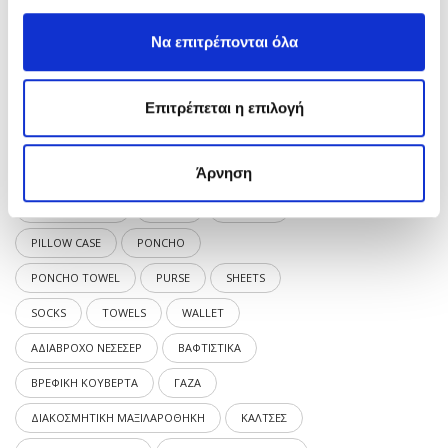
Ελάχιστη
Μέγιστη
Φιλτράρισμα
Να επιτρέπονται όλα
τιμή
τιμή
Ετικέτες προϊόντος
Επιτρέπεται η επιλογή
BABY
BABY BLANKET
BABY SHEETS
Άρνηση
BAPTISM
BATHROBE
BLANKET
DOUBLE GAUZE
DÉCOR
MINI BAG
PILLOW CASE
PONCHO
PONCHO TOWEL
PURSE
SHEETS
SOCKS
TOWELS
WALLET
ΑΔΙΑΒΡΟΧΟ ΝΕΣΕΣΕΡ
ΒΑΦΤΙΣΤΙΚΑ
ΒΡΕΦΙΚΗ ΚΟΥΒΕΡΤΑ
ΓΑΖΑ
ΔΙΑΚΟΣΜΗΤΙΚΗ ΜΑΞΙΛΑΡΟΘΗΚΗ
ΚΑΛΤΣΕΣ