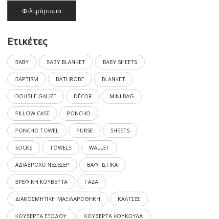
Ελάχιστη
Μέγιστη
Φιλτράρισμα
τιμή
τιμή
Ετικέτες
BABY
BABY BLANKET
BABY SHEETS
BAPTISM
BATHROBE
BLANKET
DOUBLE GAUZE
DÉCOR
MINI BAG
PILLOW CASE
PONCHO
PONCHO TOWEL
PURSE
SHEETS
SOCKS
TOWELS
WALLET
ΑΔΙΑΒΡΟΧΟ ΝΕΣΕΣΕΡ
ΒΑΦΤΙΣΤΙΚΑ
ΒΡΕΦΙΚΗ ΚΟΥΒΕΡΤΑ
ΓΑΖΑ
ΔΙΑΚΟΣΜΗΤΙΚΗ ΜΑΞΙΛΑΡΟΘΗΚΗ
ΚΑΛΤΣΕΣ
ΚΟΥΒΕΡΤΑ ΕΞΟΔΟΥ
ΚΟΥΒΕΡΤΑ ΚΟΥΚΟΥΛΑ