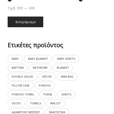
Τιμή:
20€
—
30€
Ελάχιστη
Μέγιστη
Φιλτράρισμα
τιμή
τιμή
Ετικέτες προϊόντος
BABY
BABY BLANKET
BABY SHEETS
BAPTISM
BATHROBE
BLANKET
DOUBLE GAUZE
DÉCOR
MINI BAG
PILLOW CASE
PONCHO
PONCHO TOWEL
PURSE
SHEETS
SOCKS
TOWELS
WALLET
ΑΔΙΑΒΡΟΧΟ ΝΕΣΕΣΕΡ
ΒΑΦΤΙΣΤΙΚΑ