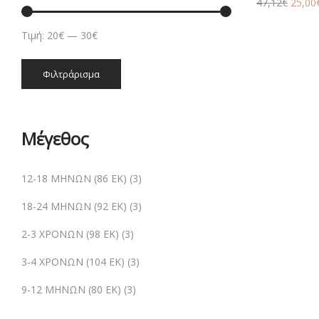
Origin
47,12
€
25,00
price
was:
Τιμή:
20€
—
30€
47,12€
Ελάχιστη
Μέγιστη
Φιλτράρισμα
τιμή
τιμή
Μέγεθος
12-18 ΜΗΝΩΝ (86 ΕΚ)
(3)
18-24 ΜΗΝΩΝ (92 ΕΚ)
(3)
2-3 ΧΡΟΝΩΝ (98 ΕΚ)
(3)
3-4 ΧΡΟΝΩΝ (104 ΕΚ)
(3)
9-12 ΜΗΝΩΝ (80 ΕΚ)
(3)